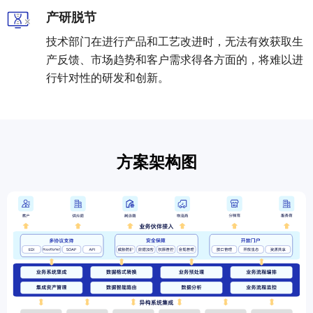
服
产研脱节
务
总
技术部门在进行产品和工艺改进时，无法有效获取生
线
产反馈、市场趋势和客户需求得各方面的，将难以进
ESB
行针对性的研发和创新。
数
据
集
成
iPaaS
方案架构图
客
户
集
成
透
明
供
应
链