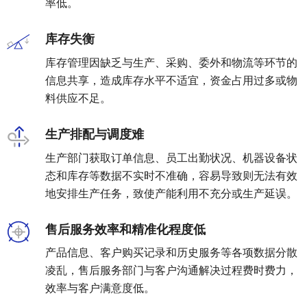
率低。
业
关
库存失衡
通
于
用
库存管理因缺乏与生产、采购、委外和物流等环节的
我
解
信息共享，造成库存水平不适宜，资金占用过多或物
们
决
料供应不足。
方
生产排配与调度难
案
生产部门获取订单信息、员工出勤状况、机器设备状
API
态和库存等数据不实时不准确，容易导致则无法有效
集
成
地安排生产任务，致使产能利用不充分或生产延误。
与
管
售后服务效率和精准化程度低
理
产品信息、客户购买记录和历史服务等各项数据分散
EDI/B2B
凌乱，售后服务部门与客户沟通解决过程费时费力，
企
效率与客户满意度低。
业