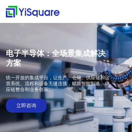
解决方案
产品中心
服务支持
客户案例
新闻动态
关于我们
行业解决方案
供应链集成
服务支持
客户案例
新闻动态
关于我们
首
行
页
业
全行业的解决方案，助
行业领先的产品，助力
值得信赖的业务伙伴，
精心打造的最佳实践，
不仅是公司的资讯，更
零售行业
星合智联
应用集成服务
客户名录
公司动态
公司简介
集大成，问数道
力业务快速增长
业务与方案落地
超百家行业领头羊的选
将先进技术、优秀产品
是行业的洞察
解
汽车与零部件
套装软件服务
案例赏析
行业资讯
荣誉资质
电子半导体：全场景集成解决
择，为一流客户提供一
和行业知识完美融合
集成平台与工具
决
电子半导体
专业运维服务
合作伙伴
解
流产品与服务
方案
方
webMethods
决
能源行业
人才招聘
案
方
Boomi
物流行业
联系我们
统一开放的集成平台，让生产、仓储、供应链和运
案
营系统、流程和设备无缝连接，赋能智能制造、供
MuleSoft
保险行业
零
应链整合和业务创新。
售
TongESB
通用解决方案
行
SwiftInt
产
立即咨询
业
品
API 集成与管理
健康空间
汽
中
EDI/B2B
车
心
W-Space
与
企业服务总线ESB