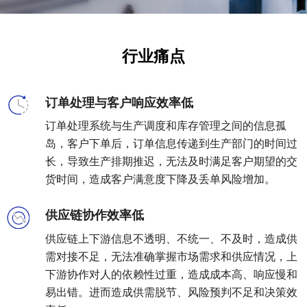
零
SmartEdgeGateway
数据集成
部
服
iPaaS
件
智慧建筑
务
行业痛点
客户集成
电
CWAD
支
子
透明供应链
半
VAIS
持
订单处理与客户响应效率低
导
人工智能
体
订单处理系统与生产调度和库存管理之间的信息孤
客
能
岛，客户下单后，订单信息传递到生产部门的时间过
织维AI工坊
户
源
长，导致生产排期推迟，无法及时满足客户期望的交
行
案
货时间，造成客户满意度下降及丢单风险增加。
业
例
物
供应链协作效率低
流
新
行
供应链上下游信息不透明、不统一、不及时，造成供
业
闻
需对接不足，无法准确掌握市场需求和供应情况，上
动
保
下游协作对人的依赖性过重，造成成本高、响应慢和
险
态
易出错。进而造成供需脱节、风险预判不足和决策效
行