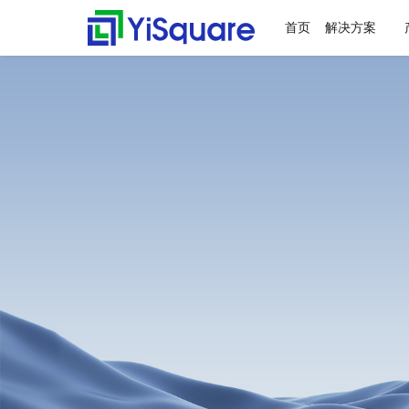
首页
解决方案
解决方案
产品中心
服务支持
客户案例
新闻动态
关于我们
行业解决方案
供应链集成
服务支持
客户案例
新闻动态
关于我们
零售行业
星合智联
应用集成服务
客户名录
公司动态
公司简介
全行业的解决方案，助力
行业领先的产品，助力业
值得信赖的业务伙伴，超
精心打造的最佳实践，将
不仅是公司的资讯，更是
集大成，问数道
业务快速增长
务与方案落地
百家行业领头羊的选择，
先进技术、优秀产品和行
行业的洞察
汽车与零部件
套装软件服务
案例赏析
行业资讯
荣誉资质
为一流客户提供一流产品
业知识完美融合
电子半导体
专业运维服务
合作伙伴
与服务
能源行业
人才招聘
物流行业
联系我们
保险行业