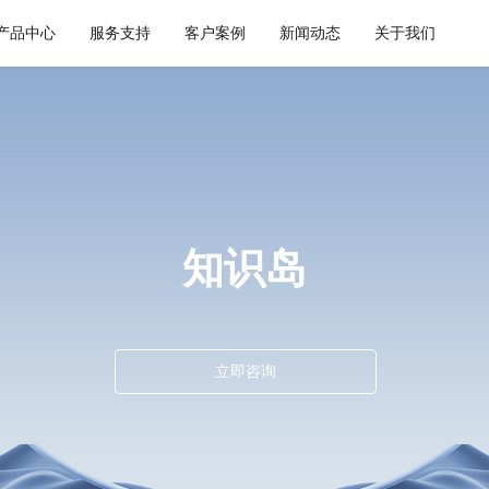
产品中心
服务支持
客户案例
新闻动态
关于我们
通用解决方案
集成平台与工具
健康空间
智慧建筑
API 集成与管理
webMethods
W-Space
CWAD
EDI/B2B
Boomi
SmartEdgeGateway
VAIS
企业服务总线ESB
MuleSoft
知识岛
数据集成
TongESB
iPaaS
SwiftInt
客户集成
透明供应链
立即咨询