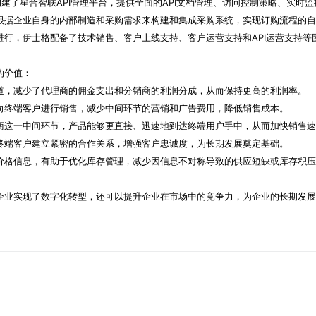
构建了星合智联API管理平台，提供全面的API文档管理、访问控制策略、实时
地根据企业自身的内部制造和采购需求来构建和集成采购系统，实现订购流程的
利进行，伊士格配备了技术销售、客户上线支持、客户运营支持和API运营支持等
的价值：
渠道，减少了代理商的佣金支出和分销商的利润分成，从而保持更高的利润率。
面向终端客户进行销售，减少中间环节的营销和广告费用，降低销售成本。
销商这一中间环节，产品能够更直接、迅速地到达终端用户手中，从而加快销售
与终端客户建立紧密的合作关系，增强客户忠诚度，为长期发展奠定基础。
和价格信息，有助于优化库存管理，减少因信息不对称导致的供应短缺或库存积
体企业实现了数字化转型，还可以提升企业在市场中的竞争力，为企业的长期发