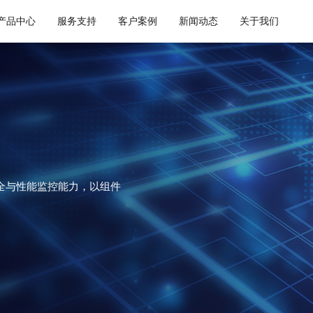
产品中心
服务支持
客户案例
新闻动态
关于我们
通用解决方案
集成平台与工具
健康空间
智慧建筑
API 集成与管理
webMethods
W-Space
CWAD
EDI/B2B
Boomi
SmartEdgeGateway
VAIS
企业服务总线ESB
MuleSoft
数据集成
TongESB
全与性能监控能力，以组件
iPaaS
SwiftInt
客户集成
透明供应链