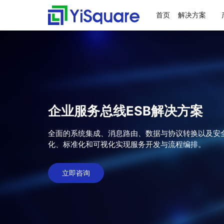
首页
解决方案
解决方案
产品中心
服务支持
客户案例
新闻动态
关于我们
行业解决方案
供应链集成
服务支持
客户案例
新闻动态
关于我们
零售行业
星合智联
应用集成服务
客户名录
公司动态
公司简介
全行业的解决方案，助力
行业领先的产品，助力业
值得信赖的业务伙伴，超
精心打造的最佳实践，将
不仅是公司的资讯，更是
集大成，问数道
业务快速增长
务与方案落地
百家行业领头羊的选择，
先进技术、优秀产品和行
行业的洞察
汽车与零部件
套装软件服务
案例赏析
行业资讯
荣誉资质
为一流客户提供一流产品
业知识完美融合
企业服务总线ESB解决方案
电子半导体
专业运维服务
合作伙伴
与服务
能源行业
人才招聘
全面的系统集成、消息路由、数据与协议转换以及安
物流行业
联系我们
化、标准化和可视化实现服务开发与流程编排。
保险行业
立即咨询