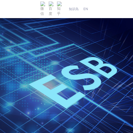
知识岛
EN
人工智能
织维AI工坊