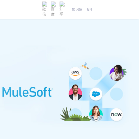
知识岛
EN
人工智能
织维AI工坊