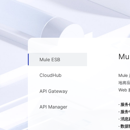
Mu
Mule ESB
CloudHub
Mul
地将
Web
API Gateway
· 服
API Manager
· 服
· 消
· 数