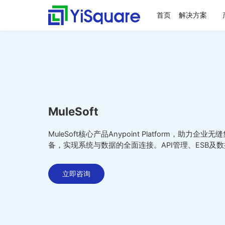
首页
解决方案
解决方案
产品中心
服务支持
客户案例
新闻动态
关于我们
行业解决方案
供应链集成
服务支持
客户案例
新闻动态
关于我们
零售行业
星合智联
应用集成服务
客户名录
公司动态
公司简介
全行业的解决方案，助力
行业领先的产品，助力业
值得信赖的业务伙伴，超
精心打造的最佳实践，将
不仅是公司的资讯，更是
集大成，问数道
业务快速增长
务与方案落地
百家行业领头羊的选择，
先进技术、优秀产品和行
行业的洞察
汽车与零部件
套装软件服务
案例赏析
行业资讯
荣誉资质
为一流客户提供一流产品
业知识完美融合
电子半导体
专业运维服务
合作伙伴
MuleSoft
与服务
能源行业
人才招聘
MuleSoft核心产品Anypoint Platform，助力
物流行业
联系我们
备，实现系统与数据的全面连接。API管理、ESB及
保险行业
立即咨询