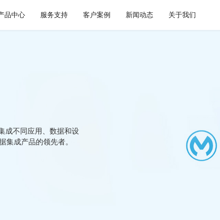
产品中心
服务支持
客户案例
新闻动态
关于我们
通用解决方案
集成平台与工具
健康空间
智慧建筑
API 集成与管理
webMethods
W-Space
CWAD
EDI/B2B
Boomi
SmartEdgeGateway
VAIS
企业服务总线ESB
MuleSoft
数据集成
TongESB
企业无缝集成不同应用、数据和设
iPaaS
SwiftInt
数据集成产品的领先者。
客户集成
透明供应链