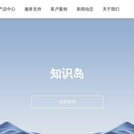
产品中心
服务支持
客户案例
新闻动态
关于我们
通用解决方案
集成平台与工具
健康空间
智慧建筑
API 集成与管理
webMethods
W-Space
CWAD
EDI/B2B
Boomi
SmartEdgeGateway
VAIS
企业服务总线ESB
MuleSoft
知识岛
数据集成
TongESB
iPaaS
SwiftInt
客户集成
透明供应链
立即咨询