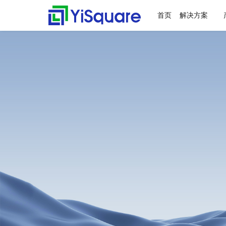
首页
解决方案
解决方案
产品中心
服务支持
客户案例
新闻动态
关于我们
行业解决方案
供应链集成
服务支持
客户案例
新闻动态
关于我们
零售行业
星合智联
应用集成服务
客户名录
公司动态
公司简介
全行业的解决方案，助力
行业领先的产品，助力业
值得信赖的业务伙伴，超
精心打造的最佳实践，将
不仅是公司的资讯，更是
集大成，问数道
业务快速增长
务与方案落地
百家行业领头羊的选择，
先进技术、优秀产品和行
行业的洞察
汽车与零部件
套装软件服务
案例赏析
行业资讯
荣誉资质
为一流客户提供一流产品
业知识完美融合
电子半导体
专业运维服务
合作伙伴
与服务
能源行业
人才招聘
物流行业
联系我们
保险行业