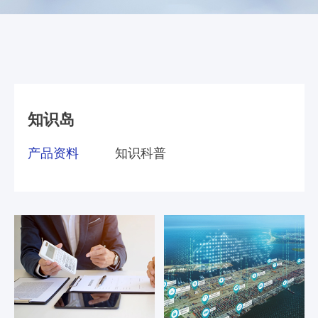
零
SmartEdgeGateway
数据集成
部
服
iPaaS
件
智慧建筑
务
客户集成
电
CWAD
支
子
透明供应链
半
VAIS
持
导
知识岛
人工智能
体
客
能
产品资料
知识科普
织维AI工坊
户
源
行
案
业
例
物
流
新
行
业
闻
动
保
险
态
行