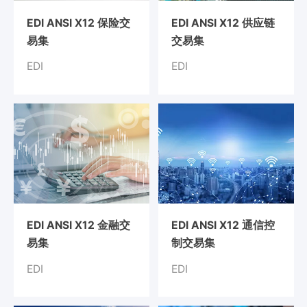
业
EDI ANSI X12 保险交
EDI ANSI X12 供应链
关
通
易集
交易集
于
用
我
EDI
EDI
解
们
决
方
案
API
集
成
与
管
EDI ANSI X12 金融交
EDI ANSI X12 通信控
理
易集
制交易集
EDI/B2B
EDI
EDI
企
业