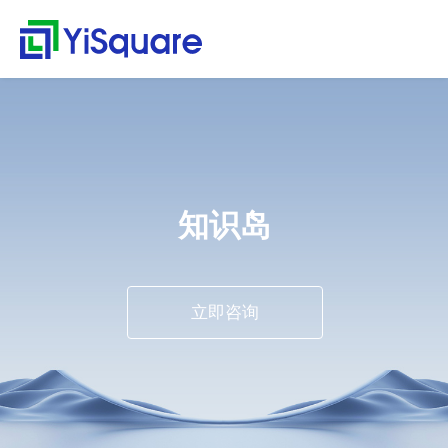
解决方案
产品中心
服务支持
客户案例
新闻动态
关于我们
行业解决方案
供应链集成
服务支持
客户案例
新闻动态
关于我们
首
行
页
业
全行业的解决方案，助
行业领先的产品，助力
值得信赖的业务伙伴，
精心打造的最佳实践，
不仅是公司的资讯，更
零售行业
星合智联
应用集成服务
客户名录
公司动态
公司简介
集大成，问数道
力业务快速增长
业务与方案落地
超百家行业领头羊的选
将先进技术、优秀产品
是行业的洞察
解
汽车与零部件
套装软件服务
案例赏析
行业资讯
荣誉资质
择，为一流客户提供一
和行业知识完美融合
集成平台与工具
决
电子半导体
专业运维服务
合作伙伴
解
流产品与服务
知识岛
方
webMethods
决
能源行业
人才招聘
案
方
Boomi
物流行业
联系我们
案
MuleSoft
保险行业
零
立即咨询
售
TongESB
通用解决方案
行
SwiftInt
产
业
品
API 集成与管理
健康空间
汽
中
EDI/B2B
车
心
W-Space
与
企业服务总线ESB