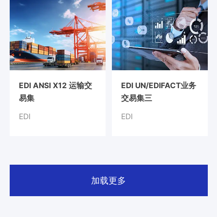
服
务
总
线
ESB
数
据
集
EDI ANSI X12 运输交
EDI UN/EDIFACT业务
成
易集
交易集三
iPaaS
EDI
EDI
客
户
集
成
透
明
加载更多
供
应
链