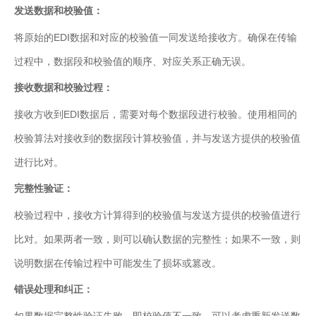
服
发送数据和校验值：
务
总
将原始的EDI数据和对应的校验值一同发送给接收方。确保在传输
线
过程中，数据段和校验值的顺序、对应关系正确无误。
ESB
数
接收数据和校验过程：
据
接收方收到EDI数据后，需要对每个数据段进行校验。使用相同的
集
成
校验算法对接收到的数据段计算校验值，并与发送方提供的校验值
iPaaS
进行比对。
客
完整性验证：
户
集
校验过程中，接收方计算得到的校验值与发送方提供的校验值进行
成
比对。如果两者一致，则可以确认数据的完整性；如果不一致，则
透
明
说明数据在传输过程中可能发生了损坏或篡改。
供
错误处理和纠正：
应
链