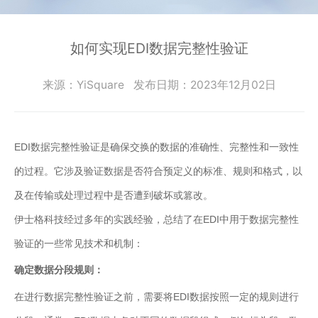
零
SmartEdgeGateway
数据集成
部
服
iPaaS
件
智慧建筑
如何实现EDI数据完整性验证
务
客户集成
电
CWAD
支
子
透明供应链
来源：YiSquare
发布日期：2023年12月02日
半
VAIS
持
导
人工智能
体
客
能
EDI数据完整性验证是确保交换的数据的准确性、完整性和一致性
织维AI工坊
户
源
的过程。它涉及验证数据是否符合预定义的标准、规则和格式，以
行
案
业
例
及在传输或处理过程中是否遭到破坏或篡改。
物
伊士格科技经过多年的实践经验，总结了在EDI中用于数据完整性
流
新
验证的一些常见技术和机制：
行
业
闻
确定数据分段规则：
动
保
在进行数据完整性验证之前，需要将EDI数据按照一定的规则进行
险
态
行