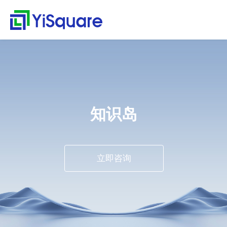
解决方案
产品中心
服务支持
客户案例
新闻动态
关于我们
行业解决方案
供应链集成
服务支持
客户案例
新闻动态
关于我们
首
行
页
业
全行业的解决方案，助
行业领先的产品，助力
值得信赖的业务伙伴，
精心打造的最佳实践，
不仅是公司的资讯，更
零售行业
星合智联
应用集成服务
客户名录
公司动态
公司简介
集大成，问数道
力业务快速增长
业务与方案落地
超百家行业领头羊的选
将先进技术、优秀产品
是行业的洞察
解
汽车与零部件
套装软件服务
案例赏析
行业资讯
荣誉资质
择，为一流客户提供一
和行业知识完美融合
集成平台与工具
决
电子半导体
专业运维服务
合作伙伴
解
流产品与服务
知识岛
方
webMethods
决
能源行业
人才招聘
案
方
Boomi
物流行业
联系我们
案
MuleSoft
保险行业
零
立即咨询
售
TongESB
通用解决方案
行
SwiftInt
产
业
品
API 集成与管理
健康空间
汽
中
EDI/B2B
车
心
W-Space
与
企业服务总线ESB