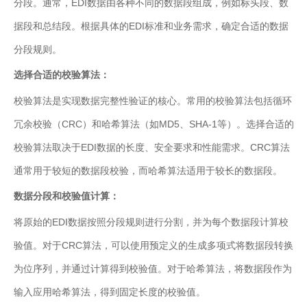
分段。通常，EDI数据由各种不同的数据段组成，例如标头段、数
业
据段和总结段。根据具体的EDI标准和业务需求，确定合适的数据
关
通
于
分段规则。
用
我
选择合适的校验算法：
解
们
决
校验算法是实现数据完整性验证的核心。常用的校验算法包括循环
方
冗余校验（CRC）和哈希算法（如MD5、SHA-1等）。选择合适的
案
校验算法取决于EDI数据的长度、安全要求和性能需求。CRC算法
API
通常用于较短的数据段校验，而哈希算法适用于较长的数据段。
集
成
数据分段和校验值计算：
与
管
将原始的EDI数据按照分段规则进行分割，并为每个数据段计算校
理
验值。对于CRC算法，可以使用预定义的生成多项式将数据段转换
EDI/B2B
为位序列，并通过计算得到校验值。对于哈希算法，将数据段作为
企
输入应用哈希算法，得到固定长度的校验值。
业