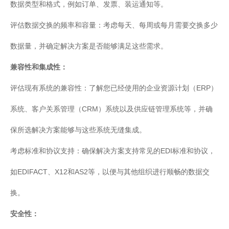
数据类型和格式，例如订单、发票、装运通知等。
业
关
评估数据交换的频率和容量：考虑每天、每周或每月需要交换多少
通
于
用
数据量，并确定解决方案是否能够满足这些需求。
我
解
们
兼容性和集成性：
决
方
评估现有系统的兼容性：了解您已经使用的企业资源计划（ERP）
案
系统、客户关系管理（CRM）系统以及供应链管理系统等，并确
API
保所选解决方案能够与这些系统无缝集成。
集
成
考虑标准和协议支持：确保解决方案支持常见的EDI标准和协议，
与
管
如EDIFACT、X12和AS2等，以便与其他组织进行顺畅的数据交
理
EDI/B2B
换。
企
安全性：
业