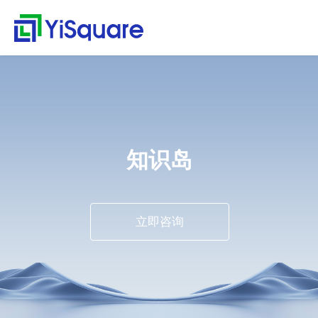
解决方案
产品中心
服务支持
客户案例
新闻动态
关于我们
行业解决方案
供应链集成
服务支持
客户案例
新闻动态
关于我们
首
行
页
业
全行业的解决方案，助
行业领先的产品，助力
值得信赖的业务伙伴，
精心打造的最佳实践，
不仅是公司的资讯，更
零售行业
星合智联
应用集成服务
客户名录
公司动态
公司简介
集大成，问数道
力业务快速增长
业务与方案落地
超百家行业领头羊的选
将先进技术、优秀产品
是行业的洞察
解
汽车与零部件
套装软件服务
案例赏析
行业资讯
荣誉资质
择，为一流客户提供一
和行业知识完美融合
集成平台与工具
决
电子半导体
专业运维服务
合作伙伴
解
流产品与服务
知识岛
方
webMethods
决
能源行业
人才招聘
案
方
Boomi
物流行业
联系我们
案
MuleSoft
保险行业
零
立即咨询
售
TongESB
通用解决方案
行
SwiftInt
产
业
品
API 集成与管理
健康空间
汽
中
EDI/B2B
车
心
W-Space
与
企业服务总线ESB