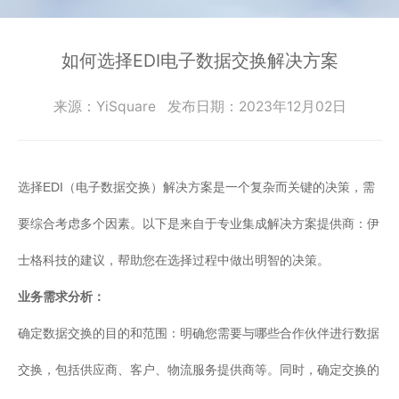
零
SmartEdgeGateway
数据集成
部
服
iPaaS
件
智慧建筑
如何选择EDI电子数据交换解决方案
务
客户集成
电
CWAD
支
子
透明供应链
来源：YiSquare
发布日期：2023年12月02日
半
VAIS
持
导
人工智能
体
客
能
选择EDI（电子数据交换）解决方案是一个复杂而关键的决策，需
织维AI工坊
户
源
行
案
要综合考虑多个因素。以下是来自于专业集成解决方案提供商：伊
业
例
士格科技的建议，帮助您在选择过程中做出明智的决策。
物
流
业务需求分析：
新
行
业
闻
确定数据交换的目的和范围：明确您需要与哪些合作伙伴进行数据
动
保
交换，包括供应商、客户、物流服务提供商等。同时，确定交换的
险
态
行