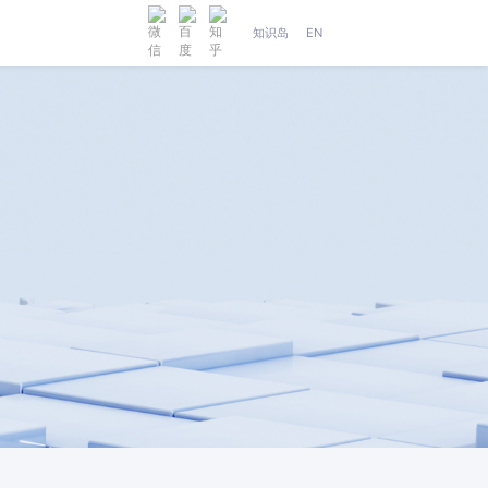
知识岛
EN
人工智能
织维AI工坊