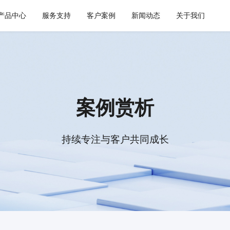
产品中心
服务支持
客户案例
新闻动态
关于我们
通用解决方案
集成平台与工具
健康空间
智慧建筑
API 集成与管理
webMethods
W-Space
CWAD
EDI/B2B
Boomi
SmartEdgeGateway
VAIS
案例赏析
企业服务总线ESB
MuleSoft
数据集成
TongESB
持续专注与客户共同成长
iPaaS
SwiftInt
客户集成
透明供应链