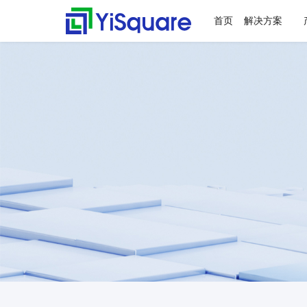
首页
解决方案
解决方案
产品中心
服务支持
客户案例
新闻动态
关于我们
行业解决方案
供应链集成
服务支持
客户案例
新闻动态
关于我们
零售行业
星合智联
应用集成服务
客户名录
公司动态
公司简介
全行业的解决方案，助力
行业领先的产品，助力业
值得信赖的业务伙伴，超
精心打造的最佳实践，将
不仅是公司的资讯，更是
集大成，问数道
业务快速增长
务与方案落地
百家行业领头羊的选择，
先进技术、优秀产品和行
行业的洞察
汽车与零部件
套装软件服务
案例赏析
行业资讯
荣誉资质
为一流客户提供一流产品
业知识完美融合
电子半导体
专业运维服务
合作伙伴
与服务
能源行业
人才招聘
物流行业
联系我们
保险行业