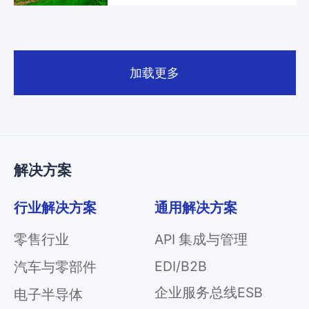
业
关
通
于
用
我
加载更多
解
们
决
方
案
API
解决方案
集
成
行业解决方案
通用解决方案
与
管
零售行业
API 集成与管理
理
EDI/B2B
EDI/B2B
汽车与零部件
企
企业服务总线ESB
电子半导体
业