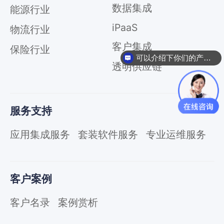
服
数据集成
能源行业
务
总
iPaaS
物流行业
线
客户集成
ESB
保险行业
可以介绍下你们的产品么
数
透明供应链
据
集
成
服务支持
iPaaS
客
应用集成服务
套装软件服务
专业运维服务
户
集
成
透
客户案例
明
供
客户名录
案例赏析
应
链