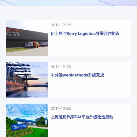
零
SmartEdgeGateway
数据集成
部
服
iPaaS
件
智慧建筑
务
客户集成
电
2011-12-22
CWAD
支
子
透明供应链
伊士格与Kerry Logistics签署合作协议
半
VAIS
持
导
人工智能
体
客
能
织维AI工坊
2011-12-20
户
源
中外运webMethods升级完成
行
案
业
例
物
流
新
行
2011-10-22
业
闻
上海通用汽车EAI平台升级改造启动
动
保
险
态
行