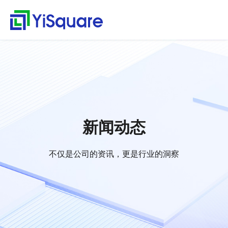
解决方案
产品中心
服务支持
客户案例
新闻动态
关于我们
行业解决方案
供应链集成
服务支持
客户案例
新闻动态
关于我们
首
行
页
业
全行业的解决方案，助
行业领先的产品，助力
值得信赖的业务伙伴，
精心打造的最佳实践，
不仅是公司的资讯，更
零售行业
星合智联
应用集成服务
客户名录
公司动态
公司简介
集大成，问数道
力业务快速增长
业务与方案落地
超百家行业领头羊的选
将先进技术、优秀产品
是行业的洞察
解
汽车与零部件
套装软件服务
案例赏析
行业资讯
荣誉资质
择，为一流客户提供一
和行业知识完美融合
集成平台与工具
决
电子半导体
专业运维服务
合作伙伴
解
流产品与服务
方
webMethods
决
能源行业
人才招聘
新闻动态
案
方
Boomi
物流行业
联系我们
案
MuleSoft
保险行业
零
不仅是公司的资讯，更是行业的洞察
售
TongESB
通用解决方案
行
SwiftInt
产
业
品
API 集成与管理
健康空间
汽
中
EDI/B2B
车
心
W-Space
与
企业服务总线ESB