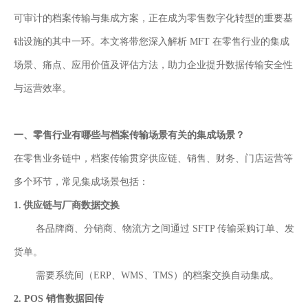
业
可审计的档案传输与集成方案，正在成为零售数字化转型的重要基
关
通
础设施的其中一环。本文将带您深入解析 MFT 在零售行业的集成
于
用
我
场景、痛点、应用价值及评估方法，助力企业提升数据传输安全性
解
们
与运营
效率。
决
方
案
一、零售行业有哪些与档案传输场景有关的集成场景？
在零售业务链中，档案传输贯穿供应链、销售、财务、门店运营等
API
集
多个环节，常见集成场景包括：
成
1
.
供应链与厂商数据交换
与
管
各品牌商、分销商、物流方之间通过 SFTP 传输采购订单、发
理
货单。
EDI/B2B
需要系统间（ERP、WMS、TMS）的档案交换自动集成。
企
业
2.
POS 销售数据回传