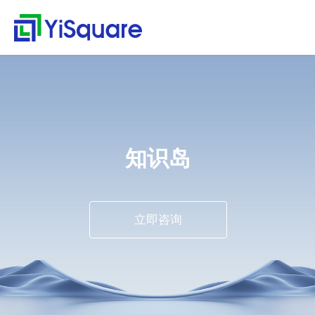
解决方案
产品中心
服务支持
客户案例
新闻动态
关于我们
行业解决方案
供应链集成
服务支持
客户案例
新闻动态
关于我们
首
行
页
业
全行业的解决方案，助
行业领先的产品，助力
值得信赖的业务伙伴，
精心打造的最佳实践，
不仅是公司的资讯，更
零售行业
星合智联
应用集成服务
客户名录
公司动态
公司简介
集大成，问数道
力业务快速增长
业务与方案落地
超百家行业领头羊的选
将先进技术、优秀产品
是行业的洞察
解
汽车与零部件
套装软件服务
案例赏析
行业资讯
荣誉资质
择，为一流客户提供一
和行业知识完美融合
集成平台与工具
决
电子半导体
专业运维服务
合作伙伴
解
流产品与服务
知识岛
方
webMethods
决
能源行业
人才招聘
案
方
Boomi
物流行业
联系我们
案
MuleSoft
保险行业
零
立即咨询
售
TongESB
通用解决方案
行
SwiftInt
产
业
品
API 集成与管理
健康空间
汽
中
EDI/B2B
车
心
W-Space
与
企业服务总线ESB