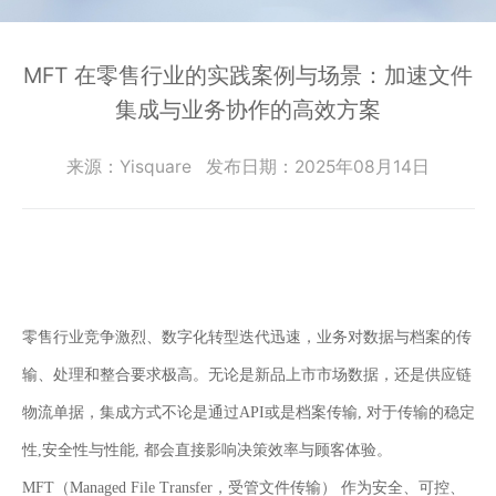
零
SmartEdgeGateway
数据集成
部
服
iPaaS
件
智慧建筑
MFT 在零售行业的实践案例与场景：加速文件
务
客户集成
电
集成与业务协作的高效方案
CWAD
支
子
透明供应链
半
VAIS
持
导
来源：Yisquare
发布日期：2025年08月14日
人工智能
体
客
能
织维AI工坊
户
源
行
案
业
例
物
零售
行业竞争激烈、
数
字
化
转
型
迭
代
迅速，业务对数据与档案的传
流
输、处理和整合要求极高。无论是新品上市市场数据，还是供应链
新
行
业
闻
物流单据，
集
成
方
式不论是通过API或是档案传输, 对于传输的稳定
动
保
性,安全性与性能, 都会直接影响决策效率与顾客体验。
险
态
MFT（Managed File Transfer，受管文件传输） 作为安全、可控、
行