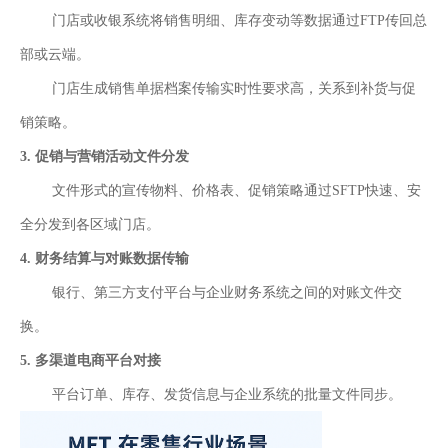
服
门店或收银系统将销售明细、库存变动等数据通过FTP传回总
务
总
部或云端。
线
门店生成销售单据档案传输实时性要求高，关系到补货与促
ESB
数
销策略。
据
3.
促销与营销活动文件分发
集
成
文件形式的宣传物料、价格表、促销策略通过SFTP快速、安
iPaaS
全分发到各区域门店。
客
4.
财务结算与对账数据传输
户
集
银行、第三方支付平台与企业财务系统之间的对账文件交
成
换。
透
5.
多渠道电商平台对接
明
供
平台订单、库存、发货信息与企业系统的批量文件同步。
应
链