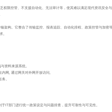
缺乏权限控管、不支援自动化、无法审计等，使其难以满足现代资讯安全与合
。
案传输架构。它整合了传输监控、报表追踪、自动化排程、政策控管与加密等
求。
收端与资料来源系统。
可放在内网, 通过网关对外网开放访问,
化任务。
利于IT部门进行统一政策设定与问题排查，提升可靠性与可见性。