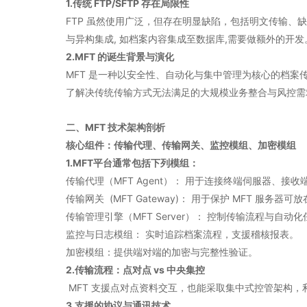
1.传统 FTP/SFTP 存在局限性
FTP 虽然使用广泛，但存在明显缺陷，包括明文传输、
与异构集成, 如档案内容集成至数据库,需要做额外的开发
2.MFT 的诞生背景与演化
MFT 是一种以安全性、自动化与集中管理为核心的档
了解决传统传输方式无法满足的大规模业务整合与风控需
二、MFT 技术架构剖析
核心组件：传输代理、传输网关、监控模组、加密模组
1.MFT平台通常包括下列模组：
传输代理（MFT Agent）： 用于连接终端伺服器、接
传输网关 (MFT Gateway)： 用于保护 MFT 服务器
传输管理引擎（MFT Server）： 控制传输流程与自动
监控与日志模组： 实时追踪档案流程，支援稽核报表。
加密模组：提供端对端的加密与完整性验证。
2.传输流程：点对点 vs 中央集控
MFT 支援点对点资料交互，也能采取集中式控管架构，
3.支援的协议与通讯技术