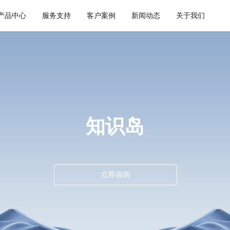
产品中心
服务支持
客户案例
新闻动态
关于我们
通用解决方案
集成平台与工具
健康空间
智慧建筑
API 集成与管理
webMethods
W-Space
CWAD
EDI/B2B
Boomi
SmartEdgeGateway
VAIS
企业服务总线ESB
MuleSoft
知识岛
数据集成
TongESB
iPaaS
SwiftInt
客户集成
透明供应链
立即咨询