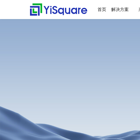
首页
解决方案
解决方案
产品中心
服务支持
客户案例
新闻动态
关于我们
行业解决方案
供应链集成
服务支持
客户案例
新闻动态
关于我们
零售行业
星合智联
应用集成服务
客户名录
公司动态
公司简介
全行业的解决方案，助力
行业领先的产品，助力业
值得信赖的业务伙伴，超
精心打造的最佳实践，将
不仅是公司的资讯，更是
集大成，问数道
业务快速增长
务与方案落地
百家行业领头羊的选择，
先进技术、优秀产品和行
行业的洞察
汽车与零部件
套装软件服务
案例赏析
行业资讯
荣誉资质
为一流客户提供一流产品
业知识完美融合
电子半导体
专业运维服务
合作伙伴
与服务
能源行业
人才招聘
物流行业
联系我们
保险行业