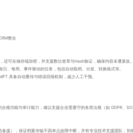
、CRM整合
密，还可在储存端加密，并支援数位签章与Hash验证，确保内容未遭篡改
理每日、每周、事件驱动的任务，包括自动取档、分发、转换格式等。
MFT 具备自动重传与错误回报机制，减少人工干预。
但缺乏完整的合规功能与审计能力，难以支援企业需遵守的各类法规（如 GDPR、S
署、热备援），保证档案传输不因单点故障中断，并有专业技术支援团队，协