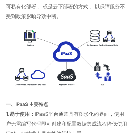
业
可私有化部署， 或是云下部署的方式， 以保障服务不
关
受到政策影响导致中断。
通
于
用
我
解
们
决
方
案
API
集
成
与
管
理
一、iPaaS 主要特点
EDI/B2B
1.易于使用：
iPaaS平台通常具有图形化的界面，使用
企
户无需编写代码即可创建和配置数据集成流程降低使用
业