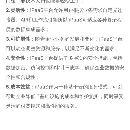
门槛，非技术人员也能够轻松上手；
服
务
2.灵活性：
iPaaS平台允许用户根据业务需求自定义连
总
接器、API和工作流引擎所以 iPaaS可适应各种复杂程
线
ESB
度的数据集成需求；
数
3.可扩展性：
随着企业业务的发展和变化，iPaaS平台
据
集
可以动态调整资源和服务，以满足不断变化的需求；
成
4.安全性：
iPaaS平台提供了多层次的安全措施，包括
iPaaS
数据加密、访问控制和审计日志等，确保企业数据的安
客
全性和合规性；
户
集
5.成本效益：
iPaaS作为一种基于云的服务模式，可以
成
帮助企业降低IT基础设施的成本和维护负担，同时享受
透
灵活的付费模式和高性能的服务。
明
供
应
链