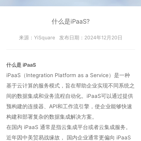
零
SmartEdgeGateway
数据集成
部
服
iPaaS
件
智慧建筑
什么是iPaaS?
务
客户集成
电
CWAD
支
子
透明供应链
来源：YiSquare
发布日期：2024年12月20日
半
VAIS
持
导
人工智能
体
客
能
什么是 iPaaS
织维AI工坊
户
源
iPaaS（Integration Platform as a Service）是一种
行
案
业
基于云计算的服务模式，旨在帮助企业实现不同系统之
例
物
间的数据集成和业务流程自动化。iPaaS可以通过提供
流
预构建的连接器、API和工作流引擎，使企业能够快速
新
行
业
闻
构建和部署复杂的数据集成解决方案。
动
保
在国内 iPaaS 通常是指云集成平台或者云集成服务。
险
态
近年因中美贸易战缘故， 国内企业通常更偏向 iPaaS
行