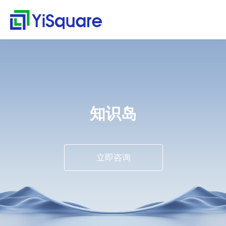
解决方案
产品中心
服务支持
客户案例
新闻动态
关于我们
行业解决方案
供应链集成
服务支持
客户案例
新闻动态
关于我们
首
行
页
业
全行业的解决方案，助
行业领先的产品，助力
值得信赖的业务伙伴，
精心打造的最佳实践，
不仅是公司的资讯，更
零售行业
星合智联
应用集成服务
客户名录
公司动态
公司简介
集大成，问数道
力业务快速增长
业务与方案落地
超百家行业领头羊的选
将先进技术、优秀产品
是行业的洞察
解
汽车与零部件
套装软件服务
案例赏析
行业资讯
荣誉资质
择，为一流客户提供一
和行业知识完美融合
集成平台与工具
决
电子半导体
专业运维服务
合作伙伴
解
流产品与服务
知识岛
方
webMethods
决
能源行业
人才招聘
案
方
Boomi
物流行业
联系我们
案
MuleSoft
保险行业
零
立即咨询
售
TongESB
通用解决方案
行
SwiftInt
产
业
品
API 集成与管理
健康空间
汽
中
EDI/B2B
车
心
W-Space
与
企业服务总线ESB