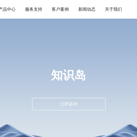
产品中心
服务支持
客户案例
新闻动态
关于我们
通用解决方案
集成平台与工具
健康空间
智慧建筑
API 集成与管理
webMethods
W-Space
CWAD
EDI/B2B
Boomi
SmartEdgeGateway
VAIS
企业服务总线ESB
MuleSoft
知识岛
数据集成
TongESB
iPaaS
SwiftInt
客户集成
透明供应链
立即咨询