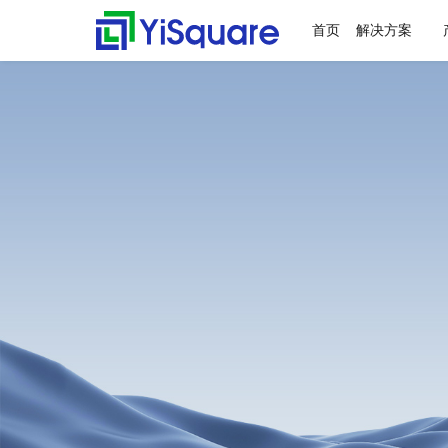
首页
解决方案
解决方案
产品中心
服务支持
客户案例
新闻动态
关于我们
行业解决方案
供应链集成
服务支持
客户案例
新闻动态
关于我们
零售行业
星合智联
应用集成服务
客户名录
公司动态
公司简介
全行业的解决方案，助力
行业领先的产品，助力业
值得信赖的业务伙伴，超
精心打造的最佳实践，将
不仅是公司的资讯，更是
集大成，问数道
业务快速增长
务与方案落地
百家行业领头羊的选择，
先进技术、优秀产品和行
行业的洞察
汽车与零部件
套装软件服务
案例赏析
行业资讯
荣誉资质
为一流客户提供一流产品
业知识完美融合
电子半导体
专业运维服务
合作伙伴
与服务
能源行业
人才招聘
物流行业
联系我们
保险行业