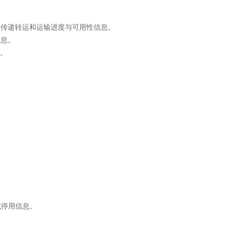
ssage），用于传递转运和运输进度与可用性信息。
告信息。
息。
启用或停用信息。