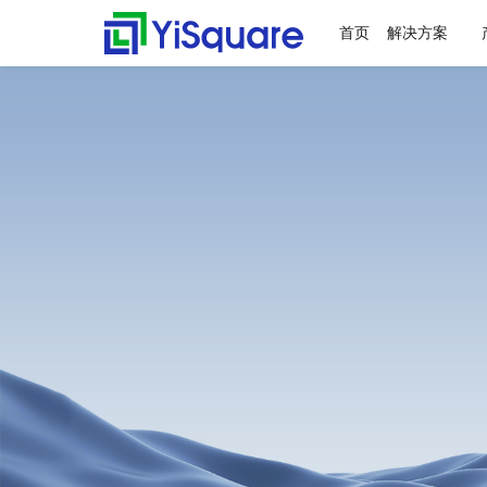
首页
解决方案
解决方案
产品中心
服务支持
客户案例
新闻动态
关于我们
行业解决方案
供应链集成
服务支持
客户案例
新闻动态
关于我们
零售行业
星合智联
应用集成服务
客户名录
公司动态
公司简介
全行业的解决方案，助力
行业领先的产品，助力业
值得信赖的业务伙伴，超
精心打造的最佳实践，将
不仅是公司的资讯，更是
集大成，问数道
业务快速增长
务与方案落地
百家行业领头羊的选择，
先进技术、优秀产品和行
行业的洞察
汽车与零部件
套装软件服务
案例赏析
行业资讯
荣誉资质
为一流客户提供一流产品
业知识完美融合
电子半导体
专业运维服务
合作伙伴
与服务
能源行业
人才招聘
物流行业
联系我们
保险行业