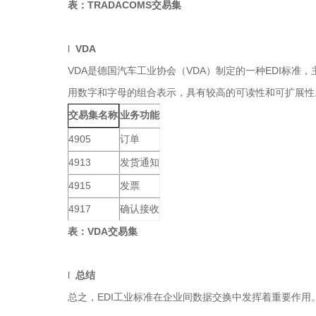
表：TRADACOMS交易集
l
VDA
VDA是德国汽车工业协会（VDA）制定的一种EDI标
用数字和字母的组合表示，具有较高的可读性和可扩展性
业务功能
交易集名称
4905
订单
4913
发货通知
4915
发票
4917
确认接收
表：VDA交易集
l
总结
总之，EDI工业标准在企业间数据交换中发挥着重要作用