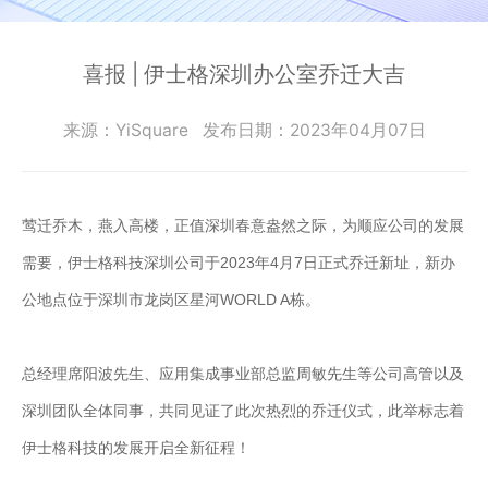
零
SmartEdgeGateway
数据集成
部
服
iPaaS
件
智慧建筑
喜报 | 伊士格深圳办公室乔迁大吉
务
客户集成
电
CWAD
支
子
透明供应链
来源：YiSquare
发布日期：2023年04月07日
半
VAIS
持
导
人工智能
体
客
能
莺迁乔木，燕入高楼，正值深圳春意盎然之际，为顺应公司的发展
织维AI工坊
户
源
需要，伊士格科技深圳公司于2023年4月7日正式乔迁新址，新办
行
案
业
例
公地点位于深圳市龙岗区星河WORLD A栋。
物
流
新
总经理席阳波先生、应用集成事业部总监周敏先生等公司高管以及
行
业
闻
深圳团队全体同事，共同见证了此次热烈的乔迁仪式，此举标志着
动
保
伊士格科技的发展开启全新征程！
险
态
行