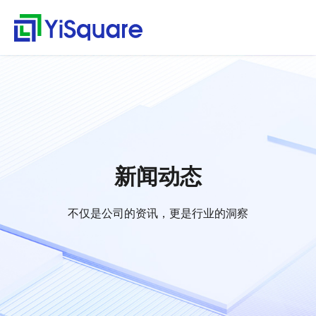
解决方案
产品中心
服务支持
客户案例
新闻动态
关于我们
行业解决方案
供应链集成
服务支持
客户案例
新闻动态
关于我们
首
行
页
业
全行业的解决方案，助
行业领先的产品，助力
值得信赖的业务伙伴，
精心打造的最佳实践，
不仅是公司的资讯，更
零售行业
星合智联
应用集成服务
客户名录
公司动态
公司简介
集大成，问数道
力业务快速增长
业务与方案落地
超百家行业领头羊的选
将先进技术、优秀产品
是行业的洞察
解
汽车与零部件
套装软件服务
案例赏析
行业资讯
荣誉资质
择，为一流客户提供一
和行业知识完美融合
集成平台与工具
决
电子半导体
专业运维服务
合作伙伴
解
流产品与服务
方
webMethods
决
能源行业
人才招聘
新闻动态
案
方
Boomi
物流行业
联系我们
案
MuleSoft
保险行业
零
不仅是公司的资讯，更是行业的洞察
售
TongESB
通用解决方案
行
SwiftInt
产
业
品
API 集成与管理
健康空间
汽
中
EDI/B2B
车
心
W-Space
与
企业服务总线ESB