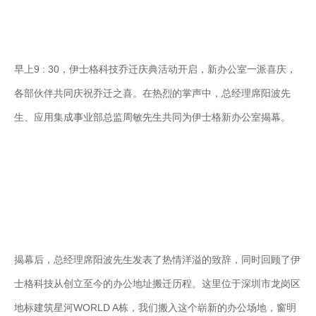
业
关
通
于
用
我
早上9 : 30，伊士格科技乔迁庆典活动开启，新办公室一派喜庆，
解
们
各部伙伴共同庆祝乔迁之喜。在热烈的掌声中，总经理席阳波先
决
方
生、应用集成事业部总监周敏先生共同为伊士格新办公室揭幕。
案
API
集
成
与
管
理
揭幕后，总经理席阳波先生发表了热情洋溢的致辞，同时回顾了伊
EDI/B2B
士格科技从创立至今的办公地址搬迁历程。这里位于深圳市龙岗区
企
业
地标建筑星河WORLD A栋，我们搬入这个崭新的办公场地，窗明