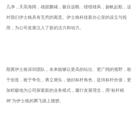
服
几净，天高海阔，雄踞鹏城，极目远眺，猎猎雄风，扬帆起航，这
务
总
对我们伊士格具有无穷的寓意。伊士格科技新办公室的设立与投
线
用，为公司发展注入了新的活力和动力。
ESB
数
据
集
成
iPaaS
期冀伊士格深圳团队，未来能够以更高的站位、更广阔的视野，敢
客
于创造，敢于争先，勇立潮头，做好标杆角色，提供标杆价值，更
户
集
加积极地为公司探索新的业务模式，履行发展理念，用“标杆精
成
神”为伊士格的腾飞插上翅膀。
透
明
供
应
链