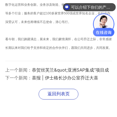
数字化运营和业务创新。业务涉及制造、物流、零售、金融保险、汽车和能源
可以介绍下你们的产品么
等多个行业；服务的客户超过100多家世界500强或世界知名企业，在行业内
深受认可，未来也将继续不忘使命，潜心笃行。
看今朝，我们踌躇满志，展未来，我们豪情满怀，在公司乔迁之际，非常感谢
长期以来对我们给予支持和肯定的合作伙伴们，愿我们共同进步，共同发展。
上一个新闻：
恭贺丝芙兰&quot;亚洲SAP集成“项目成
功上线
下一个新闻：
喜报 | 伊士格长沙办公室乔迁大喜
返回列表页