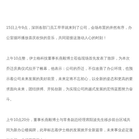
服
务
总
线
15日上午9点，深圳各部门员工早早就来到了公司，会场布置的井然有序，办
ESB
数
公室循环播放喜庆欢快的音乐，共同迎接这激动人心的时刻！
据
集
成
上午10点整，伊士格科技董事长燕毅博士莅临现场首先发表了致辞，为本次
iPaaS
乔迁庆典仪式拉开了帷幕，他表示：公司的乔迁，不仅改善了办公环境，也预
客
示着公司未来发展的美好前景，未来定将不忘初心，以全新的姿态和更高的要
户
求面向未来，团结拼搏、开拓创新，为实现公司跨越式发展的宏伟蓝图努力奋
集
成
斗。
透
明
上午10点20分，董事长燕毅博士与常务副总经理席阳波先生移步前台区域共
供
应
同为新办公楼揭牌，此举标志着伊士格的发展掀开全新篇章，未来事业必定蓬
链