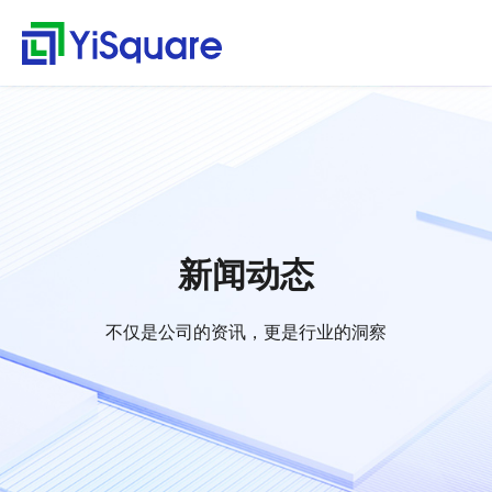
解决方案
产品中心
服务支持
客户案例
新闻动态
关于我们
行业解决方案
供应链集成
服务支持
客户案例
新闻动态
关于我们
首
行
页
业
全行业的解决方案，助
行业领先的产品，助力
值得信赖的业务伙伴，
精心打造的最佳实践，
不仅是公司的资讯，更
零售行业
星合智联
应用集成服务
客户名录
公司动态
公司简介
集大成，问数道
力业务快速增长
业务与方案落地
超百家行业领头羊的选
将先进技术、优秀产品
是行业的洞察
解
汽车与零部件
套装软件服务
案例赏析
行业资讯
荣誉资质
择，为一流客户提供一
和行业知识完美融合
集成平台与工具
决
电子半导体
专业运维服务
合作伙伴
解
流产品与服务
方
webMethods
决
能源行业
人才招聘
新闻动态
案
方
Boomi
物流行业
联系我们
案
MuleSoft
保险行业
零
不仅是公司的资讯，更是行业的洞察
售
TongESB
通用解决方案
行
SwiftInt
产
业
品
API 集成与管理
健康空间
汽
中
EDI/B2B
车
心
W-Space
与
企业服务总线ESB