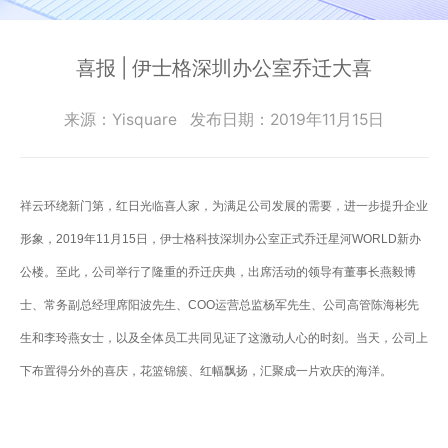
零
SmartEdgeGateway
数据集成
部
服
iPaaS
件
智慧建筑
喜报 | 伊士格深圳办公室乔迁大喜
务
客户集成
电
CWAD
支
子
透明供应链
来源：Yisquare
发布日期：2019年11月15日
半
VAIS
持
导
人工智能
体
客
能
祥云环绕新门第，红日光临喜人家，为满足公司发展的需要，进一步提升企业
织维AI工坊
户
源
形象，2019年11月15日，伊士格科技深圳办公室正式乔迁星河WORLD新办
行
案
业
公楼。至此，公司举行了隆重的乔迁庆典，出席活动的领导有董事长燕毅博
例
物
士、常务副总经理席阳波先生、COO运营总监杨军先生、公司高管陈海彬先
流
生和李玲燕女士，以及全体员工共同见证了这激动人心的时刻。当天，公司上
新
行
业
闻
下布置得分外的喜庆，花篮锦簇、红幅飘扬，汇聚成一片欢庆的海洋。
动
保
险
态
行