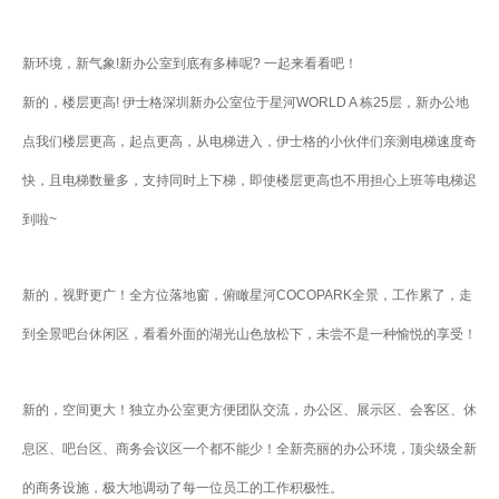
业
关
通
新环境，新气象!新办公室到底有多棒呢? 一起来看看吧！
于
用
新的，楼层更高! 伊士格深圳新办公室位于星河WORLD A 栋25层，新办公地
我
解
们
点我们楼层更高，起点更高，从电梯进入，伊士格的小伙伴们亲测电梯速度奇
决
快，且电梯数量多，支持同时上下梯，即使楼层更高也不用担心上班等电梯迟
方
案
到啦~
API
集
新的，视野更广！全方位落地窗，俯瞰星河COCOPARK全景，工作累了，走
成
与
到全景吧台休闲区，看看外面的湖光山色放松下，未尝不是一种愉悦的享受！
管
理
新的，空间更大！独立办公室更方便团队交流，办公区、展示区、会客区、休
EDI/B2B
息区、吧台区、商务会议区一个都不能少！全新亮丽的办公环境，顶尖级全新
企
业
的商务设施，极大地调动了每一位员工的工作积极性。