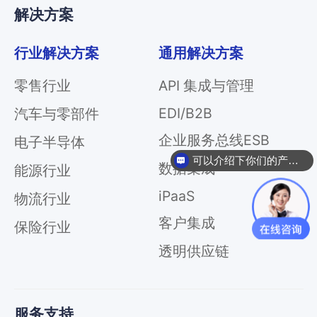
服
解决方案
务
总
线
行业解决方案
通用解决方案
ESB
零售行业
API 集成与管理
数
据
EDI/B2B
汽车与零部件
集
成
企业服务总线ESB
电子半导体
iPaaS
可以介绍下你们的产品么
数据集成
能源行业
客
户
iPaaS
物流行业
集
客户集成
成
保险行业
透
透明供应链
明
供
应
链
服务支持