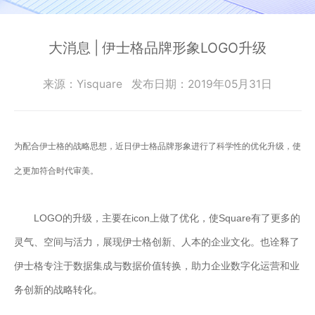
零
SmartEdgeGateway
数据集成
部
服
iPaaS
件
智慧建筑
大消息 | 伊士格品牌形象LOGO升级
务
客户集成
电
CWAD
支
子
透明供应链
来源：Yisquare
发布日期：2019年05月31日
半
VAIS
持
导
人工智能
体
客
能
为配合伊士格的战略思想，近日伊士格品牌形象进行了科学性的优化升级，使
织维AI工坊
户
源
之更加符合时代审美。
行
案
业
例
物
LOGO的升级，主要在icon上做了优化，使Square有了更多的
流
新
灵气、空间与活力，展现伊士格创新、人本的企业文化。也诠释了
行
业
闻
伊士格专注于数据集成与数据价值转换，助力企业数字化运营和业
动
保
务创新的战略转化。
险
态
行