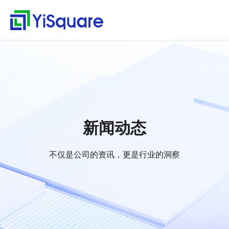
解决方案
产品中心
服务支持
客户案例
新闻动态
关于我们
行业解决方案
供应链集成
服务支持
客户案例
新闻动态
关于我们
首
行
页
业
全行业的解决方案，助
行业领先的产品，助力
值得信赖的业务伙伴，
精心打造的最佳实践，
不仅是公司的资讯，更
零售行业
星合智联
应用集成服务
客户名录
公司动态
公司简介
集大成，问数道
力业务快速增长
业务与方案落地
超百家行业领头羊的选
将先进技术、优秀产品
是行业的洞察
解
汽车与零部件
套装软件服务
案例赏析
行业资讯
荣誉资质
择，为一流客户提供一
和行业知识完美融合
集成平台与工具
决
电子半导体
专业运维服务
合作伙伴
解
流产品与服务
方
webMethods
决
能源行业
人才招聘
新闻动态
案
方
Boomi
物流行业
联系我们
案
MuleSoft
保险行业
零
不仅是公司的资讯，更是行业的洞察
售
TongESB
通用解决方案
行
SwiftInt
产
业
品
API 集成与管理
健康空间
汽
中
EDI/B2B
车
心
W-Space
与
企业服务总线ESB