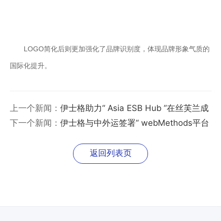
业
关
通
于
用
我
LOGO简化后则更加强化了品牌识别度，体现品牌形象气质的
解
们
国际化提升。
决
方
案
上一个新闻：
伊士格助力“ Asia ESB Hub ”在丝芙兰成
API
功上线
下一个新闻：
伊士格与中外运签署“ webMethods平台
集
技术服务”合作协议
成
与
返回列表页
管
理
EDI/B2B
企
业