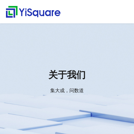
解决方案
产品中心
服务支持
客户案例
新闻动态
关于我们
行业解决方案
供应链集成
服务支持
客户案例
新闻动态
关于我们
首
行
页
业
全行业的解决方案，助
行业领先的产品，助力
值得信赖的业务伙伴，
精心打造的最佳实践，
不仅是公司的资讯，更
零售行业
星合智联
应用集成服务
客户名录
公司动态
公司简介
集大成，问数道
力业务快速增长
业务与方案落地
超百家行业领头羊的选
将先进技术、优秀产品
是行业的洞察
解
汽车与零部件
套装软件服务
案例赏析
行业资讯
荣誉资质
择，为一流客户提供一
和行业知识完美融合
集成平台与工具
决
电子半导体
专业运维服务
合作伙伴
解
流产品与服务
方
webMethods
决
能源行业
人才招聘
关于我们
案
方
Boomi
物流行业
联系我们
案
MuleSoft
保险行业
零
集大成，问数道
售
TongESB
通用解决方案
行
SwiftInt
产
业
品
API 集成与管理
健康空间
汽
中
EDI/B2B
车
心
W-Space
与
企业服务总线ESB