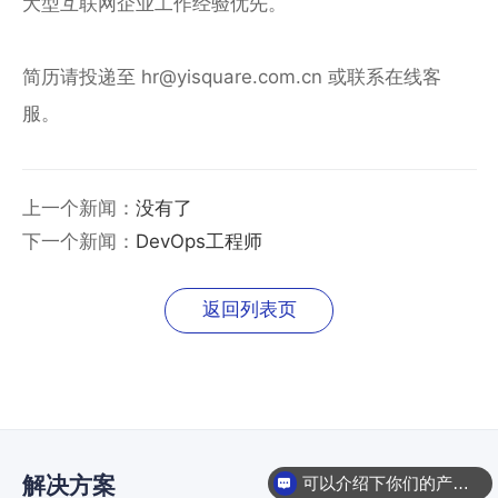
大型互联网企业工作经验优先。
服
务
总
简历请投递至
hr@yisquare.com.cn 或联系在线客
线
ESB
服。
数
据
集
上一个新闻：
没有了
成
下一个新闻：
DevOps工程师
iPaaS
客
户
返回列表页
集
成
透
明
供
应
解决方案
链
可以介绍下你们的产品么