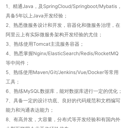
业
1、精通Java，及SpringCloud/Springboot/Mybatis，
关
具备5年以上Java开发经验；
通
于
用
2、熟悉微服务设计和开发，容器化和微服务治理，在
我
解
阿里云上有实际微服务架构开发经验的尤佳；
们
决
3、熟练使用Tomcat主流服务容器；
方
4、熟悉掌握Nginx/ElasticSearch/Redis/RocketMQ
案
等中间件；
API
5、熟练使用Maven/Git/Jenkins/Vue/Docker等常用
集
成
工具；
与
6、熟练MySQL数据库，能对数据库进行一定的优化；
管
理
7、具备一定的设计功底、良好的代码规范和文档编写
EDI/B2B
能力和沟通表达能力；
企
8、有高并发，大容量，分布式等开发经验和有国内外
业