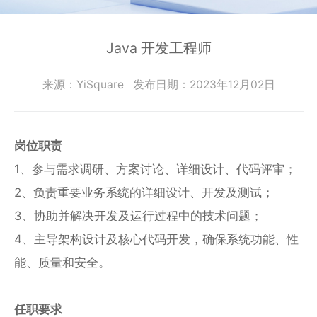
零
SmartEdgeGateway
数据集成
部
服
iPaaS
件
智慧建筑
Java 开发工程师
务
客户集成
电
CWAD
支
子
透明供应链
来源：YiSquare
发布日期：2023年12月02日
半
VAIS
持
导
人工智能
体
客
能
岗位职责
织维AI工坊
户
源
1、参与需求调研、方案讨论、详细设计、代码评审；
行
案
业
2、负责重要业务系统的详细设计、开发及测试；
例
物
3、协助并解决开发及运行过程中的技术问题；
流
4、主导架构设计及核心代码开发，确保系统功能、性
新
行
业
闻
能、质量和安全。
动
保
险
态
任职要求
行