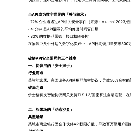
当API成为数字世界的「关节轴承」
· 72% 企业遭遇过API相关安全事件（来源：Akamai 2023报
· 41分钟 是API漏洞的平均修复时间窗口期
· 83% 的数据泄露始于接口权限失控
在物流巨头中外运的数字化实践中，API日均调用量突破800
破解API安全困局的三个维度
一、协议层的「安全握手」
行业痛点
某智能家居厂商因设备API使用弱加密协议，导致50万台智
破局之道
伊士格科技智能协议网关支持TLS 1.3/国密算法自动适配
二、权限场的「动态沙盒」
典型场景
某城市商业银行因合作伙伴API权限扩散，导致百万级用户画