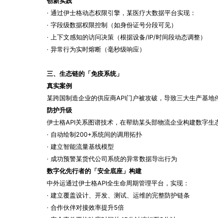
创新实践
· 通过伊士格动态权限引擎，某医疗大数据平台实现：
· 字段级数据权限控制（如身份证号分段可见）
· 上下文感知的访问决策（根据设备/IP/时间段动态调整）
· 异常行为实时熔断（毫秒级响应）
三、生态链的「免疫系统」
真实案例
某跨国制造企业的供应商API门户被攻破，导致三大生产基地
防护升级
伊士格API关系图谱技术，在帮助某头部物流企业构建数字生
· 自动绘制200+系统间的调用拓扑
· 建立智能流量基线模型
· 成功预警某货代公司系统的异常数据导出行为
数字化先行者的「安全底座」构建
中外运通过伊士格API全生命周期管理平台，实现：
· 建立覆盖设计、开发、测试、运维的完整防护链条
· 合作伙伴对接效率提升5倍