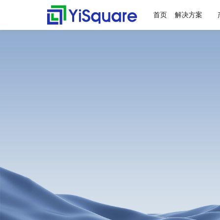
首页
解决方案
解决方案
产品中心
服务支持
客户案例
新闻动态
关于我们
行业解决方案
供应链集成
服务支持
客户案例
新闻动态
关于我们
零售行业
星合智联
应用集成服务
客户名录
公司动态
公司简介
全行业的解决方案，助力
行业领先的产品，助力业
值得信赖的业务伙伴，超
精心打造的最佳实践，将
不仅是公司的资讯，更是
集大成，问数道
业务快速增长
务与方案落地
百家行业领头羊的选择，
先进技术、优秀产品和行
行业的洞察
汽车与零部件
套装软件服务
案例赏析
行业资讯
荣誉资质
为一流客户提供一流产品
业知识完美融合
电子半导体
专业运维服务
合作伙伴
与服务
能源行业
人才招聘
物流行业
联系我们
保险行业