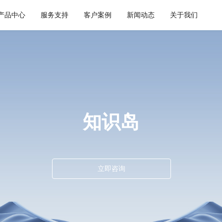
产品中心
服务支持
客户案例
新闻动态
关于我们
通用解决方案
集成平台与工具
健康空间
智慧建筑
API 集成与管理
webMethods
W-Space
CWAD
EDI/B2B
Boomi
SmartEdgeGateway
VAIS
企业服务总线ESB
MuleSoft
知识岛
数据集成
TongESB
iPaaS
SwiftInt
客户集成
透明供应链
立即咨询